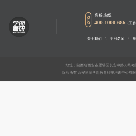
客服热线
400-1000-686
（工作
关于我们
\
学府名师
\
地址：陕西省西安市雁塔区长安中路38号领绣
版权所有 西安博源学府教育科技培训中心有