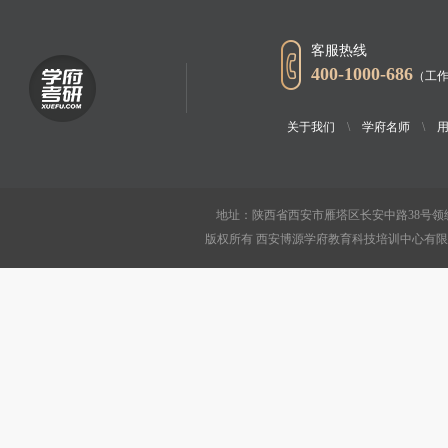
客服热线
400-1000-686
（工作
关于我们
\
学府名师
\
地址：陕西省西安市雁塔区长安中路38号领绣
版权所有 西安博源学府教育科技培训中心有