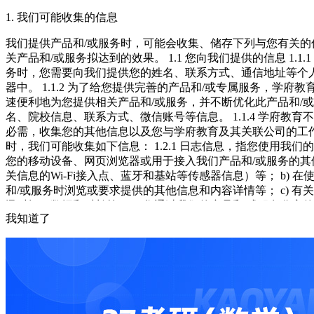
五、版权声明
1. 我们可能收集的信息
本网站提供的网络服务中包含的任何文本、图片、图形、音频和
我们提供产品和/或服务时，可能会收集、储存下列与您有关
布、播放、出于播放或发布目的而改写或再发行,或者被用于
关产品和/或服务拟达到的效果。
1.1 您向我们提供的信息
1.
交全部或部分上述资料过程中产生的延误、不准确、错误和遗漏
务时，您需要向我们提供您的姓名、联系方式、通信地址等个
六、 法律管辖
器中。
1.1.2 为了给您提供完善的产品和/或专属服务，
速便利地为您提供相关产品和/或服务，并不断优化此产品和/
1、 本协议的订立、执行和解释及争议的解决均应适用中国法
名、院校信息、联系方式、微信账号等信息。
1.1.4 学府
向学府教育所在地的人民法院提起诉讼。
必需，收集您的其他信息以及您与学府教育及其关联公司的工
时，我们可能收集如下信息：
1.2.1 日志信息，指您使用我们
七、 知识产权
您的移动设备、网页浏览器或用于接入我们产品和/或服务的其
关信息的Wi-Fi接入点、蓝牙和基站等传感器信息）等；
b) 
学府教育对学府教育专有内容、原创内容和其他通过授权取得
和/或服务时浏览或要求提供的其他信息和内容详情等；
c) 
权的行为，否则将承担所有相关的法律责任。
讯时间、数据和时长等；
e) 您通过我们的产品和/或服务分
八、 协议的终止
我知道了
户在使用学府教育产品和/或服务时向我们提供的包含您所处地
录音录像等。
您有权通过以下方式终止本协议：
在履行完毕所有义务后注销
2. 我们如何存储您的信息
九、 其他规定
我们在中华人民共和国境内运营中收集和产生的个人信息，原
1、本协议构成双方对本协议之约定事项及其他有关事宜的完
规和本《隐私政策》对您的个人信息提供安全保护。
有执行力，本协议的其余条款仍应有效并且有约束力。
3、本