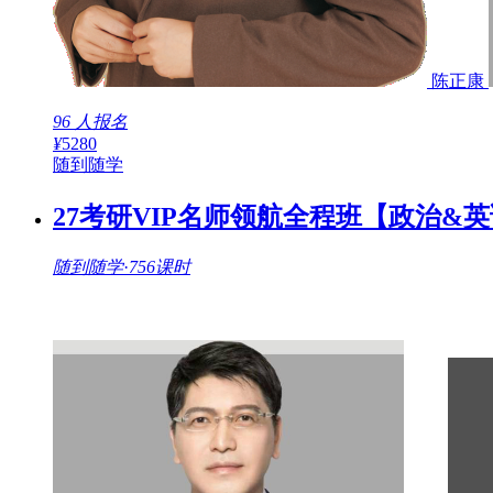
因任何原因已经获将受到泄露时，您应该立即和我们取得联系
及其密码，我们会通过您的账号及其密码来识别您的身份。一
因任何原因已经或将受到泄漏时，请您立即联络我们客服，以
陈正康
全事件后，我们将按照法律法规的要求向您告知：安全事件的
况我们将以邮件、信函、电话、推送通知等方式告知您，难以
96 人报名
的处置情况。
¥
5280
随到随学
7. 您对信息分享的确认与接受
7.1 您注册成功后，学府教育将给予每个用户一个用户帐号
27考研VIP名师领航全程班【政治&
学府教育将会向每位注册用户拨打电话进一步介绍本公司的相
通过各种方式（包括但不限于网页公告、电子邮件、短信提醒
随到随学
·
756课时
知、警示的内容。
7.3 我们的产品和/或服务，可让您不仅
的信息（包括您公开的个人信息）、您对其他人上传或发布的
的信息（包括位置数据和日志信息）。只要您不删除共享信息
存、复制或储存，或由其他用户或该等第三方在公共领域保存
求从我们的产品和/或服务中删除或者修改您的相关信息。
7.
敏感信息受到更加严格的保护。
7.5 请注意，您在使用我
要谨慎地考虑，是否在使用我们的产品和/或服务时披露相关个
8. 广告服务