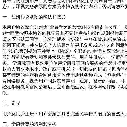
育平台的注册用户，则您通过访问和/或使用学府教育平台网站、
态），即视为您表示同意接受本协议的全部内容，否则请您不
一、注册协议条款的确认和接受
本用户协议双方分别为“北京学之府教育科技有限责任公司”、及
站”)同意按照本协议的规定及其不定时发布的操作规则提供基于
请人应当认真阅读、充分理解本《协议》中各条款,包括免除
陪同下阅读，并在提交个人信息之前寻求父母或监护人的同意和
册”按钮,否则视为不接受本《协议》全部条款,申请人应当终止
号进行的所有活动和事件负法律责任。用户注册成功，学府教
务。
学府教育有权对用户使用学府教育网络服务的情况进行审
权的人有权要求用户改正或直接采取一切必要的措施（包括但
某些特定的学府教育网络服务的使用通过各种方式（包括但不
育网络服务，视为用户同意该等声明、通知、警示的内容。
本
经在学府教育官网公布后，立即自动生效。在本网站修改《协议
议。
二、定义
用户及用户注册：用户必须是具备完全民事行为能力的自然人
三、学府教育的权利和义务