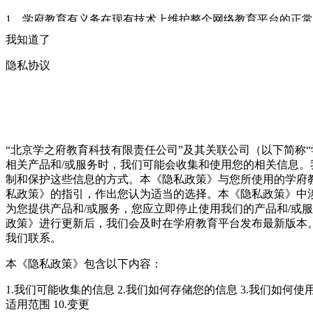
1、学府教育有义务在现有技术上维护整个网络教育平台的正
与交易或注册有关的问题及反映的情况，学府教育应及时作出
我知道了
出删除相关信息、终止服务提供等处理，而无须征得用户的同
人为因素造成的服务的中断或停止，学府教育不承担任何相应
隐私协议
四、用户的权利和义务
1、所有用户必须遵循：
（1） 遵守所有使用网络服务的网络
其他用户的正常使用；
（4） 课程只允许个人使用，不能用于
府教育在线网络教育平台制作、复制、查阅和传播下列信息：
“北京学之府教育科技有限责任公司”及其关联公司（以下简称“
犯罪行为的资料；
— 不利于国内团结和社会安定的资料；
—
相关产品和/或服务时，我们可能会收集和使用您的相关信息
在线教育的声誉和商业利益的信息；
（2）不得未经许可而非
制和保护这些信息的方式。本《隐私政策》与您所使用的学府
进行删除、修改或者增加；
（4）不得故意制作、传播计算机
私政策》的指引，作出您认为适当的选择。本《隐私政策》中
消用户资格。用户应对自己在学府教育网络教育平台上的违法
为您提供产品和/或服务，您应立即停止使用我们的产品和/或
方式；
2）在个人的注册信息发生变化时，用户应及时更新自
政策》进行更新后，我们会及时在学府教育平台发布最新版本
所有服务的有效身份依据。
（3）用户自行配备上网的所需设
我们联系。
式用户后，应当对自己的用户名（亦称帐号）、密码的安全性
户发现任何非法使用用户帐号的情况，应立即通知本网站。因
本《隐私政策》包含以下内容：
（包括但不限于论坛、BBS、教育问答）上传到学府教育网站
1.我们可能收集的信息
2.我们如何存储您的信息
3.我们如何使用
因您未能遵守本款规定而发生的任何损失负责。用户应对以其
适用范围
10.变更