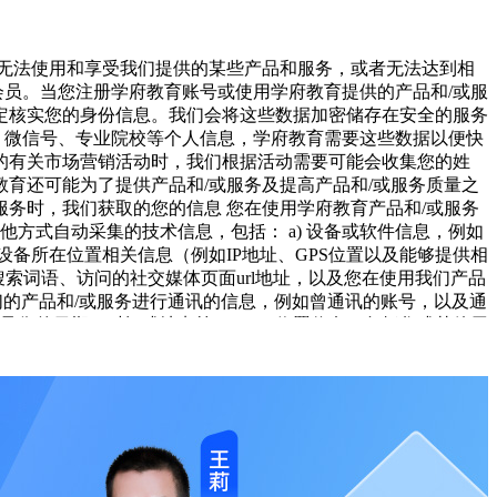
未经相关权利人同意,上述资料均不得在任何媒体直接或间接发
无法使用和享受我们提供的某些产品和服务，或者无法达到相
和非商业用途保存。本网站不就由上述资料产生或在传送或递
式会员。当您注册学府教育账号或使用学府教育提供的产品和/或服
任何第三方负责。
定核实您的身份信息。我们会将这些数据加密储存在安全的服务
址、微信号、专业院校等个人信息，学府教育需要这些数据以便快
府教育的有关市场营销活动时，我们根据活动需要可能会收集您的姓
何争议，双方应尽量友好协商解决；协商不成时，任何一方均可
学府教育还可能为了提供产品和/或服务及提高产品和/或服务质量之
/或服务时，我们获取的您的信息
您在使用学府教育产品和/或服务
on或其他方式自动采集的技术信息，包括：
a) 设备或软件信息，例如
备所在位置相关信息（例如IP地址、GPS位置以及能够提供相
搜索词语、访问的社交媒体页面url地址，以及您在使用我们产品
单位和个人不得私自转载、传播或者有其他侵犯学府教育知识产
我们的产品和/或服务进行通讯的信息，例如曾通讯的账号，以及通
或录像的日期、时间或地点等。
1.2.2 位置信息，包括您或其他用
务，您在使用我们的产品和/或服务时系统所录制的信息，例如课程
务。
b) 获得您的明确授权。
针对以上情形，我们会确保依据法律法
、如本协议中的任何条款无论因何种原因完全或部分无效或不具