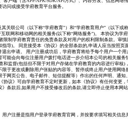
客户端（含APP/APK/SDK/API方式）、内容分发、信息
要访问或接受学府教育平台服务。
其关联公司（以下称“学府教育”）和“学府教育用户”（以下或
互联网和移动网的相关服务(以下称“网络服务”)。
本协议为学府
或者限制学府教育责任的免责条款及对用户的权利限制条款。审慎
指导)。
同意接受本《协议》的全部条款的,申请人应当按照页
并退出申请。
用户注册成功后，学府教育将给予每个用户一个用
育可能会向每位注册用户拨打电话进一步介绍本公司的相关服务
查和监督(包括但不限于对用户存储在学府教育的内容进行审核)
不限于更改或删除用户张贴的内容等、暂停或终止用户使用网络
限于网页公告、电子邮件、短信提醒等）作出的任何声明、通知
《协议》可由学府教育不定时更新，如本《协议》有任何变更，
》条款后,如果用户不接受修改后的条款,请立即停止使用本网站
。用户注册是指用户登录学府教育官网，并按要求填写相关信息