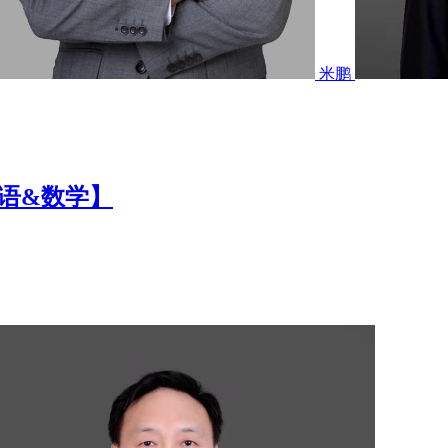
，以便我们及时采取相应措施以防止或减少相关损失。
6.3 
旦您泄漏了学府教育账号及其密码，您可能会丢失您的信息，并
便我们采取相应措施。但在我们知悉此种情况和在合理时间内采
米鹏
基本情况和可能的影响、我们已采取或将要采取的处置措施、您
逐一告知个人信息主体时，我们会采取合理、有效的方式发布公
及相应的密码，该用户帐号和密码由用户负责保管；用户应当对以
英语&数学】
关服务情况。用户的注册行为即视同为同意接受公司进一步的电
等）作出的任何声明、通知、警示等内容视为本协议的一部分，
与自己的社交网络，也与使用该产品和/或服务的其他用户公开分享
信息作出的回应，以及包括与这些信息有关的位置数据和日志信息
，有关信息会一直留存在公共领域；即使您删除共享信息，有关
。
因此，请您谨慎考虑，是否通过我们的产品和/或服务上传、
4 某些个人信息因其特殊性可能被认为是个人敏感信息，例如您
们的产品和/或服务时所提供、上传或发布的内容和信息（例如有关
人敏感信息。
7.6 您同意我们可以按本《隐私政策》所述的目