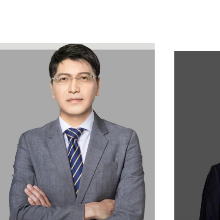
通过技术手段对数据进行去标识化处理等。
，未经您同意，我们不会与任何第三方分享您的个人信息：
我们可
的通讯服务提供商、为我们提供位置数据的地图服务供应商），
《学府教育用户注册协议》、《学府教育购课须知》和本《隐私政
遵守相关法律法规的要求，保证相关个人信息的安全和完整。
5.3
的个人信息，并且只会提供相关产品和/或服务所必要的个人信息
，并明确要求该等第三方仅将共享的个人信息用于与学府教育产品
的持续发展，我们有可能进行合并、收购、资产转让或类似的交易
露您的个人信息：
a) 遵守适用的法律法规；
b) 遵守法院命令或
或我们的集团公司、其他用户或雇员的人身和财产安全或合法权
信息，以便您能参与活动、我们的合作伙伴能及时与您联系、发
限内保留您的个人信息。
学府教育保证不对外公开或向第三方提
2、根据有关的法律法规要求;
3、按照相关政府主管部门的要求;
府教育公司会在现有技术水平下采取合理必要的措施来保护您的信
防火墙和加密存储、物理访问控制以及信息访问授权控制。为此
技术无法防御的恶意手段，即便学府教育公司尽力采取上述措施