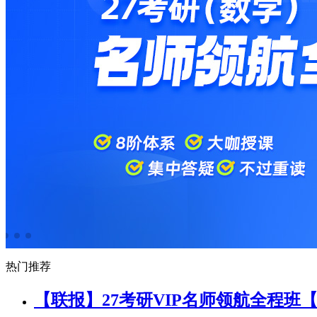
3. 我们如何使用Cookie和同类技术
3.1 我们或我们的第三方合作伙伴，可能通过cookies收集
务，并用于以下用途：
3.2.1 记住您的身份。例如：coo
服务的情况。例如，我们可利用cookies来了解您使用我们的
的信息，向您提供与我们的产品和/或服务相关的广告。
3.3
分析用户如何使用我们的产品和/或服务，并用于我们的广告服
您相关的非个人身份信息，以用于分析用户如何使用该等产品和/或
不受本《隐私政策》约束，而是受相关第三方的隐私政策约束，我们不对
或web beacon，您有可能无法享受最佳的服务体验，某些产
型，用户的浏览行为和操作行为等，以协助我们改善学府教育
4. 我们如何使用信息
4.1.1 向您提供产品和/或服务；
4.1.2 在我们提供产品和
我们设计新产品和/或服务，改善我们现有产品和/或服务；
4
性化的帮助服务和指示，或对您和其他用户作出其他方面的回
并加以改善；
4.1.7 软件认证或管理软件升级；
4.1.8 让
热门推荐
集、处理相关信息应当获取的必要授权。
4.1.10 经您同意的
将通过某一项产品和/或服务所收集的信息，以汇集信息或者个
【联报】27考研VIP名师领航全程班
中用于向您提供特定内容，或向您展示与您相关的、非普遍推送
们的其他产品和/或服务。
4.3 为了给您提供完善的产品和