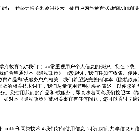
常运行，并努力提升和改进技术，使用户网络教育活动得以顺利
回复；
3、对于用户在学府教育网络教育平台上的不当行为或其
意；学府教育应本着诚实信用的原则向用户提供远程教育服务，
的责任。
4、学府教育享有对用户网上活动的监督和指导权，对
协议、规定、程序和惯例；
（2） 不得使用学府教育网络教育平
其他目的；
（5） 从中国境内向境外传输技术性资料时不得违反
任何非法的、骚扰性的、中伤他人的、辱骂性的、恐吓性的、伤
学府教育”或“我们”）非常重视用户个人信息的保护。您在下载
 任何不符合国家法律、法规规定的资料、信息；
— 任何捏造或
。我们希望通过本《隐私政策》向您说明，我们将如何收集、使用
法进入其它个人或组织电脑系统；
（3）未经允许，不得对学府
教育产品和/或服务息息相关，我们希望您完整阅读本《隐私政策
病毒等破坏性程序；
（5）法律规定的其他义务。
如果用户的行
涉及的相关技术词汇，我们尽量使用简明扼要的表述，以便您的
行为承担全部法律责任。
3、基于网络服务的特殊性，用户同意
服务。您使用我们的产品和/或服务，即意味着同意我们按照本《
己的注册信息，保证其个人资料的详尽和准确。所有用户输入的
。
如对本《隐私政策》或相关事宜有任何问题，您可以通过学府教育网
备，包括个人电脑、调制解调器或其他必备上网装置；
4、用户
负全部责任。用户的密码只能由用户自己掌握。对于用户因帐号
黑客行为或用户的保管疏忽导致帐号、密码遭他人非法使用，学
上可公开获取区域的任何内容。
（3）确保您在每个上网时段结
Cookie和同类技术
4.我们如何使用信息
5.我们如何共享信息
6.
用户名进行的所有活动和事件负责。