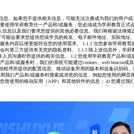
/或视频资料均受版权、商标和/或其它财产所有权法律的保护,
的信息。如果您不提供相关信息，可能无法注册成为我们的用户或
其他任何商业目的。所有以上资料或资料的任何部分仅可作为私人
1.1 要使用学府教育任一产品和/或服务，您必须成为学府教育正
或从中产生或由此产生的任何损害赔偿,以任何形式,向用户或
人信息以及我们要求您提供的其他必要信息。我们将根据法律规
学府教育可能会要求您提供您或学员的姓名、电子邮件地址、实际地
或服务内容以便更能符合您的使用需求。
1.1.3 当您参加学
律并受中国法院管辖。
2、 如双方就本协议内容或其执行发生任
教育不会向第三方提供有关您的隐私资料。
1.1.5 除上述信息外，
作人员沟通时所提供的相关信息。
1.2 您使用学府教育产品和
的产品和/或服务时，我们的系统可能通过cookies、web beac
他程序所提供的配置信息、移动设备所用的版本和设备识别码、设
在使用我们产品和/或服务时搜索或浏览的信息，例如您使用的网页
的独占或独家内容享有完全知识产权。未经学府教育许可，任何
有关您曾使用的移动应用（APP）和其他软件的信息；
d) 您通过
享的内容所包含的信息（元数据），例如拍摄或上传的照片、录音
理位置的信息。
1.2.3 为了给您提供完善的产品和/或专属服
账户，并向学府教育工作人员明示表示不愿继续使用相关平台服
则上存储在中国境内，以下情形除外：
a) 法律法规有明确规定；
整协议，除本协议规定的之外，未赋予本协议各方其他权利。
2
协议中的标题仅为方便而设，在解释本协议时应被忽略。