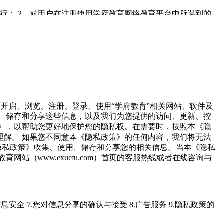
进行；
2、对用户在注册使用学府教育网络教育平台中所遇到的
它任何学府教育认为应当终止服务的情况，学府教育有权随时作
不得随意中断或停止提供该项服务。但由于不可抗力或者其它非
凡是从事网上非法活动的用户，有权终止所有服务。
台从事违法活动；
（3） 不得干扰或侵犯学府教育的正常运行和
国内外相关法律、法规。
2、同时用户承诺：
（1）不得利用学
害性的、庸俗的、淫秽的信息资料；
— 任何教唆他人进行违法
、开启、浏览、注册、登录、使用“学府教育”相关网站、软件及
者歪曲事实，散布谣言，扰乱社会秩序的信息；
— 损害学府教育
、储存和分享这些信息，以及我们为您提供的访问、更新、控
教育在线网络教育平台中存储、处理或者传输的数据和应用程序
》，以帮助您更好地保护您的隐私权。在需要时，按照本《隐
为违背上述两款规定，学府教育可以做出独立判断并有权立即取
理解。
如果您不同意本《隐私政策》的任何内容，我们将无法
：
（1）在注册时按照注册提示提供准确用户名和密码以及联系
隐私政策》收集、使用、储存和分享您的相关信息。当本《隐私
个人信息将被视作准确表明了用户的身份，并作为学府教育提供
站（www.exuefu.com）首页的客服热线或者在线咨询与
的用户名、密码。
（1）用户一旦注册成功，成为学府教育的正
或密码泄露造成的各种损失，学府教育在线不承担任何责任。用
府教育不承担任何责任。
（2）对于用户通过学府教育网络服务
束时，以正确步骤离开网站/服务。
（4）学府教育不能也不会对
信息安全
7.您对信息分享的确认与接受
8.广告服务
9.隐私政策的