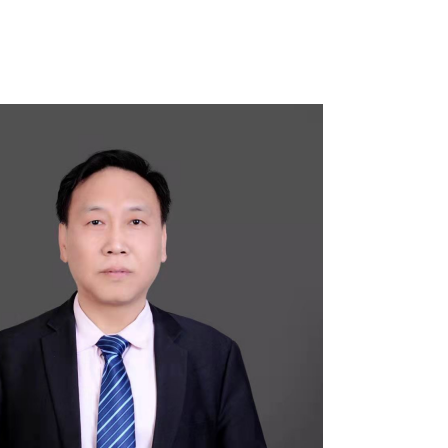
能将上述我们收集的个人信息提供给我们的关联公司、合作伙伴
用作下列用途：
a)向您提供更好的客户服务和用户体验；
b)实
策》及其他适用我们和您之间的合同或规则中的权利和义务；
d)
 为提供更好的客户服务和用户体验，我们可能会与上述第三方提供
。我们将努力确保该等第三方在使用您的个人信息时遵守本
和/或服务相关的特定用途。如要改变个人信息的处理目的，
，您的个人信息有可能作为此类交易的一部分而被转移。我们将在
其他法律程序的规定；
c) 遵守相关政府机关的要求；
d) 为遵守适
益所合理必需的用途。
5.6 我们可能与合作伙伴合作举办营销活
放奖品。
供用户的注册资料及用户在使用网络服务时存储在本网站内的非
4、为维护社会公众的利益;
5、为维护本网站的合法权益；
6、法
息，采取物理、技术和行政管理安全措施来降低丢失、误用、非授
我们设置了安全程序保护您的信息不会被未经授权的访问所窃
，您的信息仍有可能被泄漏、毁损或灭失。如您发现账号及密码