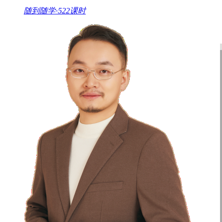
规和合法必要的原则，对相关信息采取必要的安保措施，比如
随到随学
·
522课时
5. 我们如何共享信息
5.1 我们会以高度的勤勉义务对待您的信息，除以下情形外
及第三方服务提供方（例如代表我们发出电子邮件或推送通知
现“我们可能如何使用信息”部分所述目的；
c)行使和履行在
理解、维护和改善我们的产品和/或服务。
5.2 我们将严格
您的个人信息。我们仅会出于合法、正当、必要的目的提供您
《隐私政策》及我们要求其遵守的其他适当的保密和安全措施
该等第三方将再次征求您的授权同意。
5.4 随着我们业务
转移前通知您。
5.5 我们还可能为以下需要而保留、保存或披
用的法律法规、维护社会公共利益，或保护我们的客户、我们
动，并与其分享活动过程中产生的、为完成活动所必要的一些
6. 信息安全
6.1 我们仅在为本《隐私政策》所述目的和法律法规允许的时
公开内容,但下列情况除外:
1、事先获得用户的书面明确授权;
律法规规定的其他情形。
6.2 为了保障您的信息安全，学
权访问、披露和更改的风险，包括但不限于传输层数据加密、
取。请您理解并明白，由于存在的各种各样的无法预知或现有