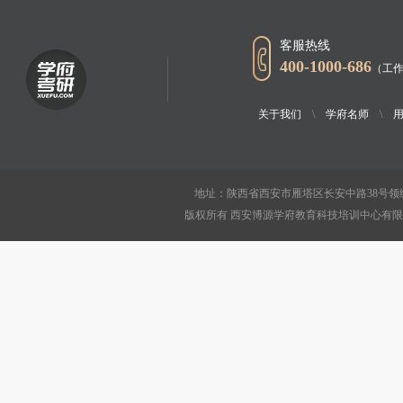
客服热线
400-1000-686
（工作
关于我们
\
学府名师
\
地址：陕西省西安市雁塔区长安中路38号领绣
版权所有 西安博源学府教育科技培训中心有