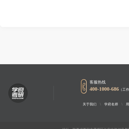
客服热线
400-1000-686
（工作
关于我们
\
学府名师
\