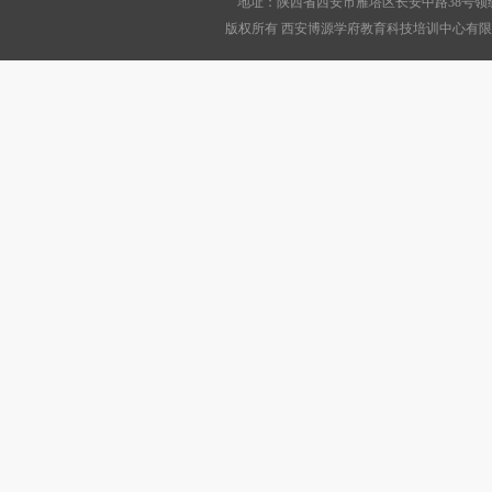
地址：陕西省西安市雁塔区长安中路38号领绣
版权所有 西安博源学府教育科技培训中心有