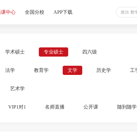
选课中心
全国分校
APP下载
学术硕士
专业硕士
四六级
法学
教育学
文学
历史学
工
艺术学
VIP1对1
名师直播
公开课
随到随学