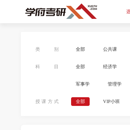
类别
全部
公共课
科目
全部
经济学
军事学
管理学
授课方式
全部
VIP小班