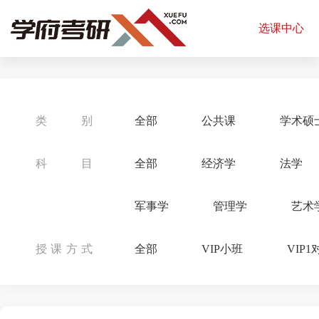
选课中心
类别
全部
公共课
学术硕
科目
全部
经济学
法学
军事学
管理学
艺术
授课方式
全部
VIP小班
VIP1