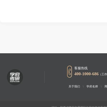
客服热线
400-1000-686
（工作
关于我们
\
学府名师
\