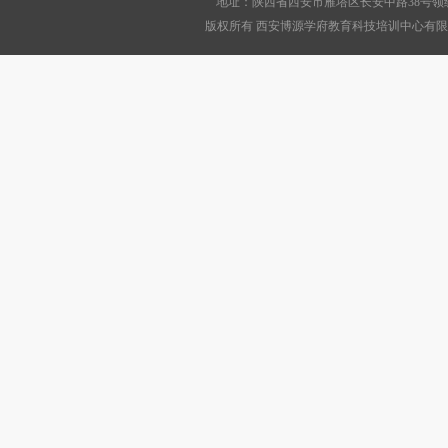
地址：陕西省西安市雁塔区长安中路38号领绣
版权所有 西安博源学府教育科技培训中心有