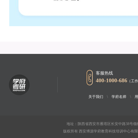
客服热线
400-1000-686
（工作
关于我们
\
学府名师
\
地址：陕西省西安市雁塔区长安中路38号领绣
版权所有 西安博源学府教育科技培训中心有