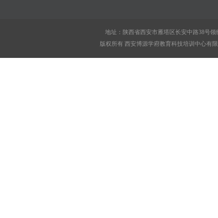
地址：陕西省西安市雁塔区长安中路38号领绣
版权所有 西安博源学府教育科技培训中心有